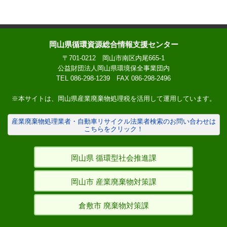
15
㈱カンガイ
倉敷市玉島柏島769-1
16
㈱カンガイ新湊工場
倉敷市玉島乙島8252-3
17
㈱伊藤運商店
倉敷市連島町連島2000-
岡山県循環資源総合情報支援センター
18
佐藤物産㈱
井原市井原町888 外
〒701-0212 岡山市南区内尾665-1
岡山市南区洲崎１丁目7
19
㈲坪井金属
公益財団法人岡山県環境保全事業団内
3-47
TEL
086-298-1239
FAX 086-298-2496
岡山市南区三浜町1-1-1
20
安田産業㈱
15筆
※本サイトは、岡山県産業廃棄物処理税を活用して運用しています。
岡山市南区飽浦字岩穴67
21
安田産業㈱
他48
産業廃棄物処理業者・自動車リサイクル法業者検索のお問い合わせは
こちらをクリック！
22
㈱松原商店
岡山市南区郡2996
23
ＮＩＫ環境㈱
倉敷市児島上の町1-9-6
岡山県
循環型社会推進課
24
津山工業原料㈱
津山市草加部1170-22
25
津山工業原料㈱
津山市河辺98-10
岡山市
産業廃棄物対策課
26
明和製紙原料㈱
倉敷市松江１丁目5-16
27
明和製紙原料㈱
津山市河辺1062-1他
倉敷市
廃棄物対策課
28
佐藤物産㈱
井原市東江原町496