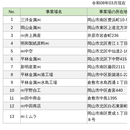
令和08年03月現在
No.
事業場名
事業場の所在地
1
三洋金属㈱
岡山市南区豊浜町10-5
2
岡山金属㈱
岡山市東区上道北方35
3
㈲井上興産
井原市岩倉町236
4
明和製紙原料㈱
岡山市北区青江１丁目20
5
㈱中空
岡山市北区中仙道2-16-
6
平林金属㈱
岡山市北区下中野415-
7
新明産業㈱
岡山市南区藤田2111
8
平林金属㈱港工場
岡山市中区新築港1-22
9
平林金属㈱水島工場
倉敷市水島西通１丁目1
10
㈲宇野自工
岡山市中区倉富440
11
㈱田中商会
倉敷市中島1395
12
㈲中田商店
岡山市北区白石東新町3-
岡山市南区豊成１丁目
13
㈱ミムラ
８号
14
㈱カナシマ
津山市皿618-1